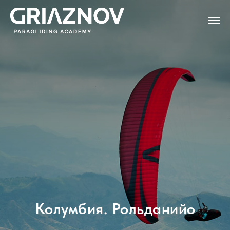
Колумбия. Рольданийо